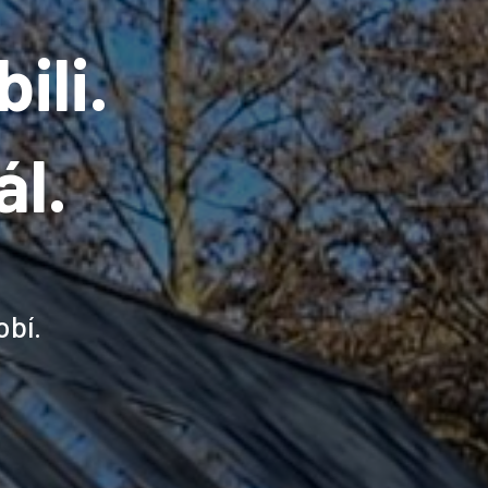
ili.
l.
obí.