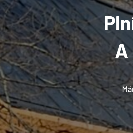
Pln
A
Má