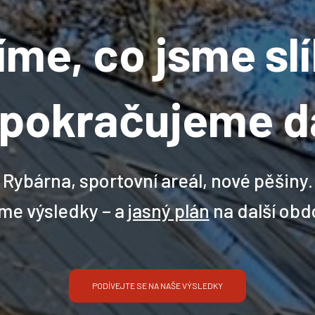
íme, co jsme slíb
 pokračujeme dá
Rybárna, sportovní areál, nové pěšiny.
me výsledky – a
jasný plán
na další obd
PODÍVEJTE SE NA NAŠE VÝSLEDKY