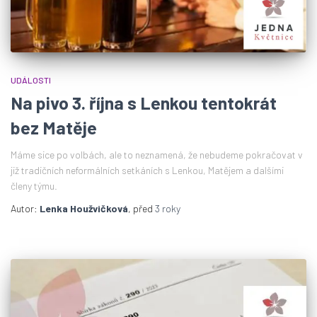
UDÁLOSTI
Na pivo 3. října s Lenkou tentokrát
bez Matěje
Máme sice po volbách, ale to neznamená, že nebudeme pokračovat v
již tradičních neformálních setkáních s Lenkou, Matějem a dalšími
členy týmu.
Autor:
Lenka Houžvičková
, před
3 roky