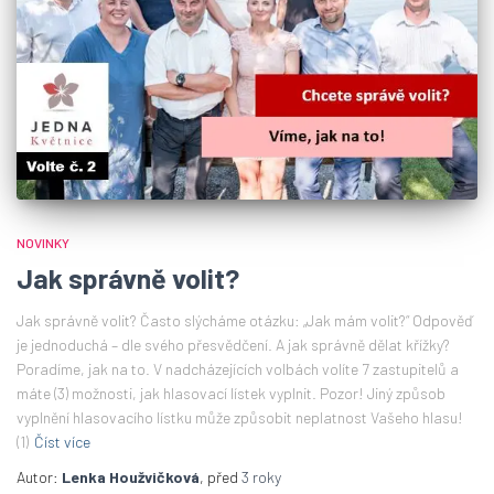
NOVINKY
Jak správně volit?
Jak správně volit? Často slýcháme otázku: „Jak mám volit?“ Odpověď
je jednoduchá – dle svého přesvědčení. A jak správně dělat křížky?
Poradíme, jak na to. V nadcházejících volbách volíte 7 zastupitelů a
máte (3) možnosti, jak hlasovací lístek vyplnit. Pozor! Jiný způsob
vyplnění hlasovacího lístku může způsobit neplatnost Vašeho hlasu!
(1)
Číst více
Autor:
Lenka Houžvičková
, před
3 roky