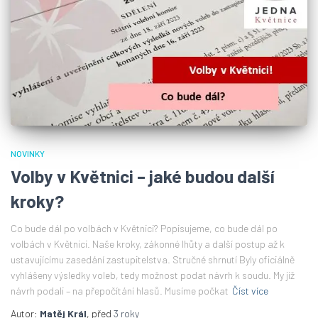
NOVINKY
Volby v Květnici – jaké budou další
kroky?
Co bude dál po volbách v Květnici? Popisujeme, co bude dál po
volbách v Květnici. Naše kroky, zákonné lhůty a další postup až k
ustavujícímu zasedání zastupitelstva. Stručné shrnutí Byly oficiálně
vyhlášeny výsledky voleb, tedy možnost podat návrh k soudu. My již
návrh podali – na přepočítání hlasů. Musíme počkat
Číst více
Autor:
Matěj Král
, před
3 roky