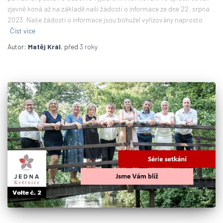
zjevně koná až na základě naší žádosti o informace ze dne 22. srpna
2023. Naše žádosti o informace jsou bohužel vyřizovány naprosto
Číst více
Autor:
Matěj Král
, před
3 roky