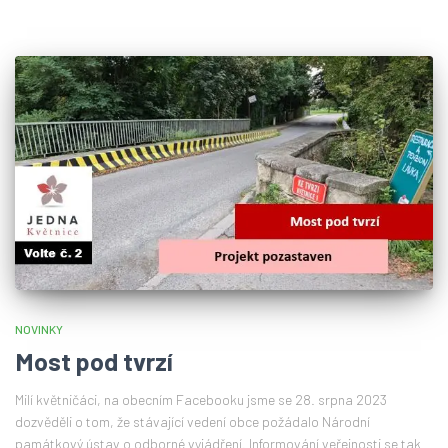
NOVINKY
Most pod tvrzí
Milí květničáci, na obecním Facebooku jsme se 28. srpna 2023
dozvěděli o tom, že stávající vedení obce požádalo Národní
památkový ústav o odborné vyjádření. Informování veřejnosti se tak