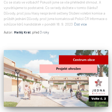
Co se stalo ve volbách? Pokusili jsme se vše přehledně shrnout. A
vysvětlujeme to podstatné. Co se tedy dočtete v tomto článku?
Důvody, proč jsou hlasy nesprávně sečteny Složení volební komise a
průběh jednání Důvody, proč jsme kontaktovali Policii ČR Informace o
schůzce lídrů kandidátek v pondělí 18. 9. 2023
Číst více
Autor:
Matěj Král
, před
3 roky