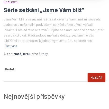
UDÁLOSTI
Série setkání „Jsme Vám blíž“
Jsme Vám blíž je název naší série setkávání s Vámi, našimi sousedy.
Jedná se o neformální podvečerní setkání přímo u Vás, ve Vaší
lokalitě. Přehled míst a termínů Přijďte se s námi osobně poznat, ptát
se a diskutovat. Rádi zodpovíme Vaše dotazy, seznámíme Vás
s bližšími podrobnostmi k jednotlivým tématům, na které není
Číst více
Autor:
Matěj Král
, před
3 roky
Hledat
HLEDAT
Nejnovější příspěvky