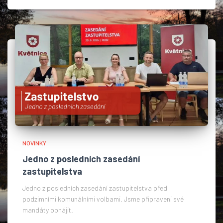
NOVINKY
Jedno z posledních zasedání
zastupitelstva
Jedno z posledních zasedání zastupitelstva před
podzimními komunálními volbami. Jsme připraveni své
mandáty obhájit.