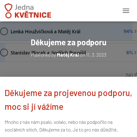
PŘEPN
Děkujeme za podporu
Published by
Matěj Král
on
11. 3. 2023
Děkujeme za projevenou podporu,
moc si jí vážíme
Mnoho z nás nám psalo, volalo, nebo nás podpořilo na
sociálních sítích. Děkujeme za to. Je to pro nás důležité.