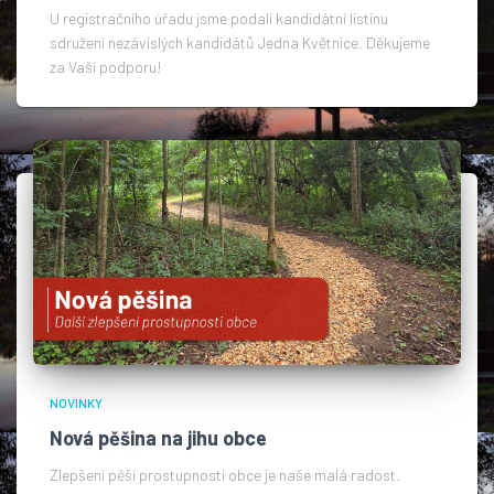
U registračního úřadu jsme podali kandidátní listinu
sdružení nezávislých kandidátů Jedna Květnice. Děkujeme
za Vaší podporu!
NOVINKY
Nová pěšina na jihu obce
Zlepšení pěší prostupnosti obce je naše malá radost.​