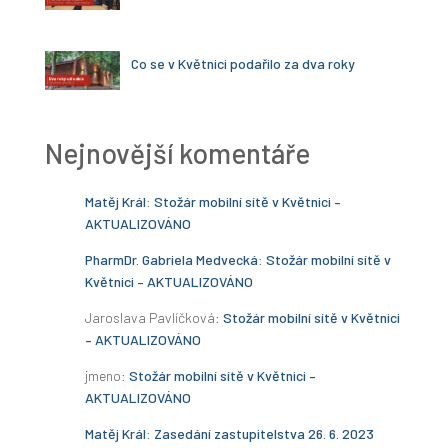
Co se v Květnici podařilo za dva roky
Nejnovější komentáře
Matěj Král
:
Stožár mobilní sítě v Květnici –
AKTUALIZOVÁNO
PharmDr. Gabriela Medvecká
:
Stožár mobilní sítě v
Květnici – AKTUALIZOVÁNO
Jaroslava Pavlíčková
:
Stožár mobilní sítě v Květnici
– AKTUALIZOVÁNO
jmeno
:
Stožár mobilní sítě v Květnici –
AKTUALIZOVÁNO
Matěj Král
:
Zasedání zastupitelstva 26. 6. 2023