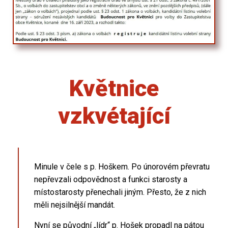
Květnice
vzkvétající
Minule v čele s p. Hoškem. Po únorovém převratu
nepřevzali odpovědnost a funkci starosty a
místostarosty přenechali jiným. Přesto, že z nich
měli nejsilnější mandát.
Nyní se původní „lídr“ p. Hošek propadl na pátou