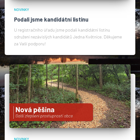
NOVINKY
Podali jsme kandidátní listinu
U registračního úřadu jsme podali kandidátní listinu
sdružení nezávislých kandidátů Jedna Květnice. Děkujeme
za Vaší podporu!
NOVINKY