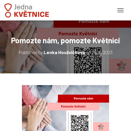
PŘEPN
Pomozte nám, pomozte Květnici
Published by
Lenka Houžvičková
on
28. 6. 2023