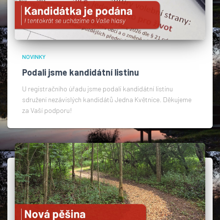
NOVINKY
Podali jsme kandidátní listinu
U registračního úřadu jsme podali kandidátní listinu
sdružení nezávislých kandidátů Jedna Květnice. Děkujeme
za Vaší podporu!