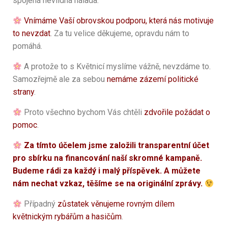
spojená nevlídná nálada.
Vnímáme Vaší obrovskou podporu, která nás motivuje
to nevzdat
. Za tu velice děkujeme, opravdu nám to
pomáhá.
A protože to s Květnicí myslíme vážně, nevzdáme to.
Samozřejmě ale za sebou
nemáme zázemí politické
strany
.
Proto všechno bychom Vás chtěli
zdvořile požádat o
pomoc
.
Za tímto účelem jsme založili transparentní účet
pro sbírku na financování naší skromné kampaně.
Budeme rádi za každý i malý příspěvek. A můžete
nám nechat vzkaz, těšíme se na originální zprávy.
Případný
zůstatek věnujeme rovným dílem
květnickým rybářům a hasičům
.