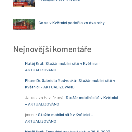
Co se v Květnici podařilo za dva roky
Nejnovější komentáře
Matěj Král
:
Stožár mobilní sítě v Květnici –
AKTUALIZOVÁNO
PharmDr. Gabriela Medvecká
:
Stožár mobilní sítě v
Květnici – AKTUALIZOVÁNO
Jaroslava Pavlíčková
:
Stožár mobilní sítě v Květnici
– AKTUALIZOVÁNO
jmeno
:
Stožár mobilní sítě v Květnici –
AKTUALIZOVÁNO
Matěj Král
:
Zasedání zastupitelstva 26. 6. 2023