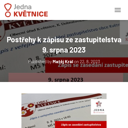
PŘEPN
Postřehy k zápisu ze zastupitelstva
9. srpna 2023
Published by
Matěj Král
on
22. 8. 2023