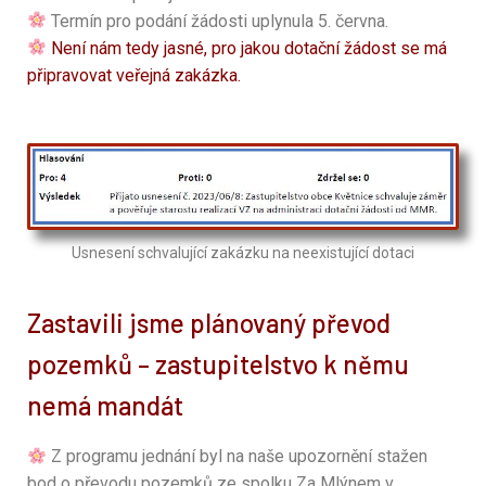
Termín pro podání žádosti uplynula 5. června.
Není nám tedy jasné, pro jakou dotační žádost se má
připravovat veřejná zakázka.
Usnesení schvalující zakázku na neexistující dotaci
Zastavili jsme plánovaný převod
pozemků – zastupitelstvo k němu
nemá mandát
Z programu jednání byl na naše upozornění stažen
bod o převodu pozemků ze spolku Za Mlýnem v