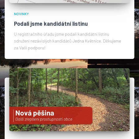
NOVINKY
Podali jsme kandidátní listinu
U registračního úřadu jsme podali kandidátní listinu
sdružení nezávislých kandidátů Jedna Květnice. Děkujeme
za Vaší podporu!