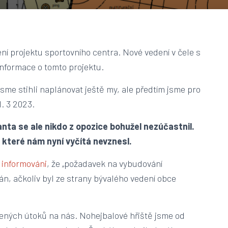
ní projektu sportovního centra. Nové vedení v čele s
nformace o tomto projektu.
 jsme stihli naplánovat ještě my, ale předtím jsme pro
1. 3 2023.
anta se ale nikdo z opozice bohužel nezúčastnil.
 které nám nyní vyčítá nevznesl.
informováni
, že „požadavek na vybudování
n, ačkoliv byl ze strany bývalého vedení obce
ených útoků na nás. Nohejbalové hřiště jsme od