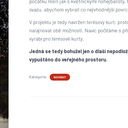
počátku řešili jak s květnickými nohejbalist
svazu, abychom vybrali co nejvhodnější povr
V projektu je tedy navržen tenisový kurt, prot
nalajnovat obě možnosti. Navíc počítáme s př
vyrábí pro tenisové kurty.
Jedná se tedy bohužel jen o dlaší nepodlož
vypuštěno do veřejného prostoru.
Kategorie:
NOVINKY