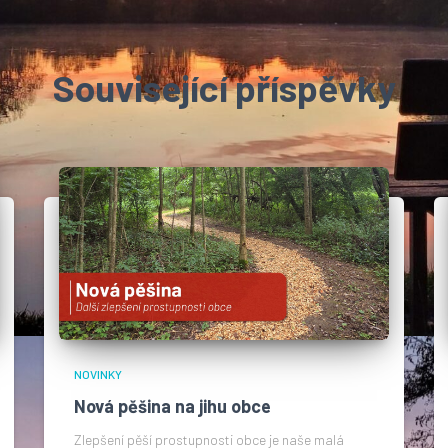
Související příspěvky
NOVINKY
Nová pěšina na jihu obce
Zlepšení pěší prostupnosti obce je naše malá