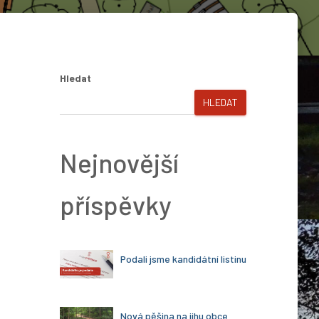
Hledat
HLEDAT
Nejnovější
příspěvky
Podali jsme kandidátní listinu
Nová pěšina na jihu obce