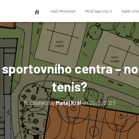
NÁŠ PROGRAM
PROČ NÁS VOLIT
MÁME VÝS
 sportovního centra – no
tenis?
Published by
Matěj Král
on
20. 3. 2023