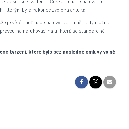
y, tak dokonce s vedením Českého nohejbalového
ch, kterým byla nakonec zvolena antuka.
ože je větší, než nobejbalový. Je na něj tedy možno
ípravou na nafukovací halu, která se standardně
ené tvrzení, které bylo bez následné omluvy volně