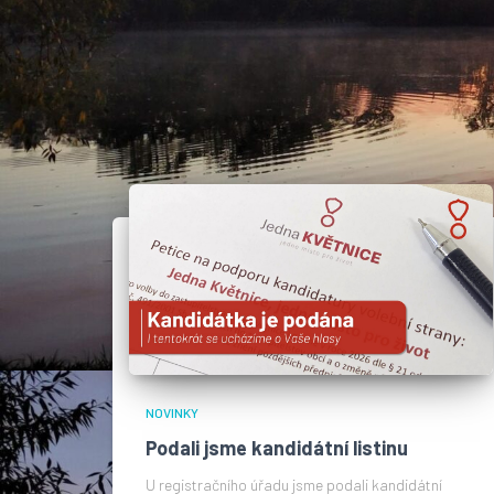
NOVINKY
Podali jsme kandidátní listinu
U registračního úřadu jsme podali kandidátní