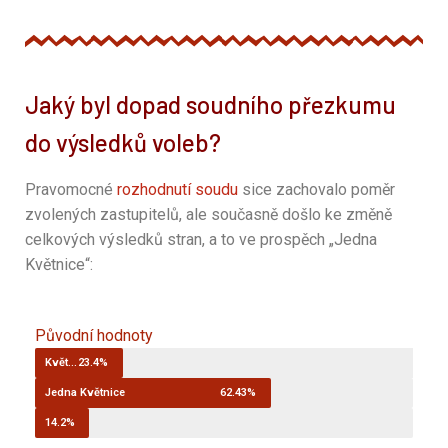
Jaký byl dopad soudního přezkumu
do výsledků voleb?
Pravomocné
rozhodnutí soudu
sice zachovalo poměr
zvolených zastupitelů, ale současně došlo ke změně
celkových výsledků stran, a to ve prospěch „Jedna
Květnice“:
Původní hodnoty
Květnice vzkvétající
23.4%
Jedna Květnice
62.43%
Budoucnost pro Květnici
14.2%