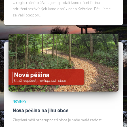
U registračního úřadu jsme podali kandidátní listinu
sdružení nezávislých kandidátů Jedna Květnice. Děkujeme
za Vaší podporu!
NOVINKY
Nová pěšina na jihu obce
Zlepšení pěší prostupnosti obce je naše malá radost.​