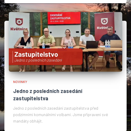
NOVINKY
Jedno z posledních zasedání
zastupitelstva
Jedno z posledních zasedání zastupitelstva před
podzimními komunálními volbami. Jsme připraveni své
mandáty obhájit.