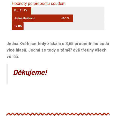
Hodnoty po přepočtu soudem
Květnice vzkvétající
21.1%
Jedna Květnice
66.1%
Budoucnost pro Květnici
12.8%
Jedna Květnice tedy získala o 3,65 procentního bodu
více hlasů. Jedná se tedy o téměř dvě třetiny všech
voličů.
Děkujeme!