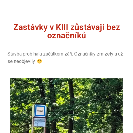
Zastávky v KIII zůstávají bez
označníků
Stavba probíhala začátkem září. Označníky zmizely a už
se neobjevily.