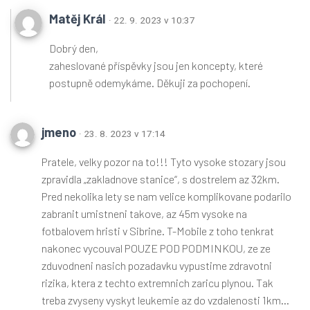
Matěj Král
· 22. 9. 2023 v 10:37
Dobrý den,
zaheslované příspěvky jsou jen koncepty, které
postupně odemykáme. Děkuji za pochopení.
jmeno
· 23. 8. 2023 v 17:14
Pratele, velky pozor na to!!! Tyto vysoke stozary jsou
zpravidla „zakladnove stanice“, s dostrelem az 32km.
Pred nekolika lety se nam velice komplikovane podarilo
zabranit umistneni takove, az 45m vysoke na
fotbalovem hristi v Sibrine. T-Mobile z toho tenkrat
nakonec vycouval POUZE POD PODMINKOU, ze ze
zduvodneni nasich pozadavku vypustime zdravotni
rizika, ktera z techto extremnich zaricu plynou. Tak
treba zvyseny vyskyt leukemie az do vzdalenosti 1km…