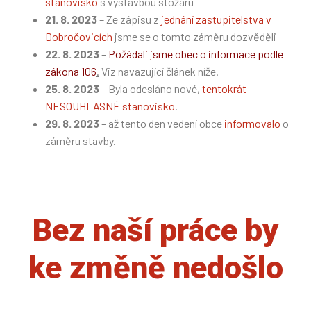
stanovisko
s výstavbou stožáru
21. 8. 2023
– Ze zápisu z
jednání zastupitelstva v
Dobročovicích
jsme se o tomto záměru dozvěděli
22. 8. 2023
–
Požádali jsme obec o informace podle
zákona 106
.
Viz navazující článek níže.
25. 8. 2023
– Byla odesláno nové,
tentokrát
NESOUHLASNÉ stanovisko
.
29. 8. 2023
– až tento den vedení obce
informovalo
o
záměru stavby.
Bez naší práce by
ke změně nedošlo