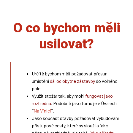
O co bychom měli
usilovat?
Určitě bychom měli požadovat přesun
umístění
dál od obytné zástavby
do volného
pole.
Využít stožár tak, aby mohl
fungovat jako
rozhledna
. Podobně jako tomu je v Úvalech
¨
Na Vinici
¨.
Jako součást stavby požadovat vybudování
přístupové cesty, které by sloužila jako
přístup k rozhledně, ale také,
jako přírodní