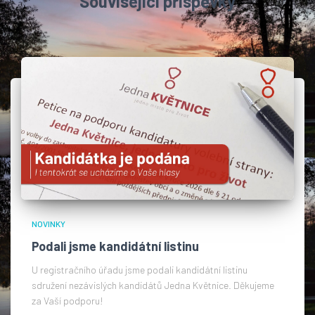
Související příspěvky
NOVINKY
Podali jsme kandidátní listinu
U registračního úřadu jsme podali kandidátní listinu
sdružení nezávislých kandidátů Jedna Květnice. Děkujeme
za Vaší podporu!