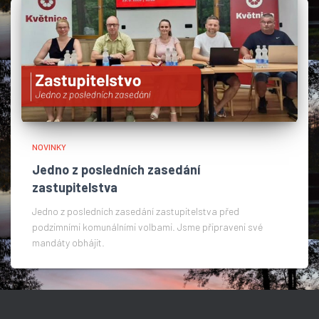
NOVINKY
Jedno z posledních zasedání
zastupitelstva
Jedno z posledních zasedání zastupitelstva před
podzimními komunálními volbami. Jsme připraveni své
mandáty obhájit.