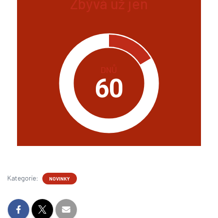
Zbývá už jen
DNŮ
60
Kategorie:
NOVINKY