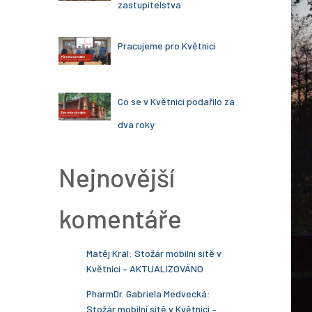
zastupitelstva
Pracujeme pro Květnici
Co se v Květnici podařilo za
dva roky
Nejnovější
komentáře
Matěj Král
:
Stožár mobilní sítě v
Květnici – AKTUALIZOVÁNO
PharmDr. Gabriela Medvecká
:
Stožár mobilní sítě v Květnici –