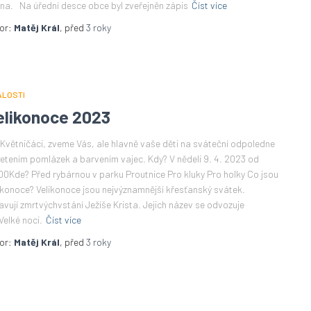
na. Na úřední desce obce byl zveřejněn zápis
Číst více
or:
Matěj Král
, před
3 roky
ÁLOSTI
elikonoce 2023
í Květničáci, zveme Vás, ale hlavně vaše děti na sváteční odpoledne
letením pomlázek a barvením vajec. Kdy? V nědeli 9. 4. 2023 od
00Kde? Před rybárnou v parku Proutnice Pro kluky Pro holky Co jsou
ikonoce? Velikonoce jsou nejvýznamnější křesťanský svátek.
avují zmrtvýchvstání Ježíše Krista. Jejich název se odvozuje
Velké noci.
Číst více
or:
Matěj Král
, před
3 roky