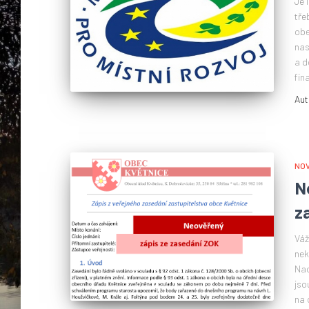
Je 
tře
obe
nas
a d
fin
Aut
NOV
N
z
Váž
nek
Nao
jso
na 