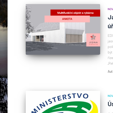
NOV
J
ú
EDI
jas
pol
být
říz
„Re
Aut
NOV
Ú