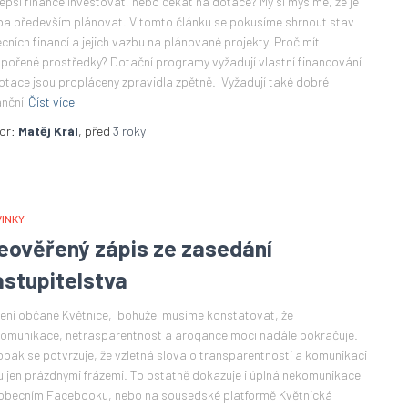
lepší finance investovat, nebo čekat na dotace? My si mysíme, že je
ba především plánovat. V tomto článku se pokusíme shrnout stav
cních financí a jejich vazbu na plánované projekty. Proč mít
pořené prostředky? Dotační programy vyžadují vlastní financování
otace jsou propláceny zpravidla zpětně. Vyžadují také dobré
anční
Číst více
or:
Matěj Král
, před
3 roky
INKY
eověřený zápis ze zasedání
astupitelstva
ení občané Květnice, bohužel musíme konstatovat, že
omunikace, netrasparentnost a arogance moci nadále pokračuje.
pak se potvrzuje, že vzletná slova o transparentnosti a komunikaci
u jen prázdnými frázemi. To ostatně dokazuje i úplná nekomunikace
obecním Facebooku, nebo na sousedské platformě Květnická