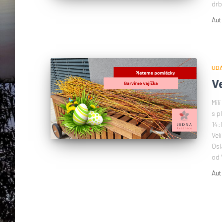
drb
Aut
UD
V
Mil
s p
14:
Vel
Osl
od 
Aut