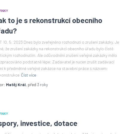
INKY
ak to je s rekonstrukcí obecního
řadu?
T 10. 5. 2023 Dnes bylo zveřejněno rozhodnutí o zrušení zakázky. Je
né, že zrušení zakázky na rekonstrukci obecního úřadu bylo čistě
itickým rozhodnutím. Ale odůvodnění zrušení veřejné zakázky mělo
 zpracováno podstatně lépe: Zadavatel je nucen zrušit zadávací
ení k předmětné veřejné zakázce na stavební práce s názvem:
konstrukce
Číst více
or:
Matěj Král
, před
3 roky
INKY
spory, investice, dotace